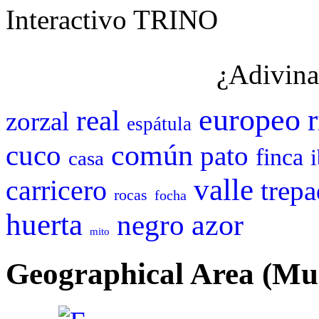
Interactivo TRINO
¿Adivina
europeo
real
zorzal
espátula
cuco
común
pato
finca
casa
valle
carricero
trepa
rocas
focha
huerta
negro
azor
mito
Geographical Area (Mun