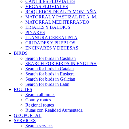
CANTILES FLUVIALES
VEGAS FLUVIALES
ROQUEDOS DE ALTA MONTAÑA
MATORRAL Y PASTIZAL DE A. M.
MATORRAL MEDITERRÁNEO
ERIALES Y BALDÍOS
PINARES
LLANURA CEREALISTA
CIUDADES Y PUEBLOS
ENCINARES Y DEHESAS
BIRDS
Search for birds in Castilian
SEARCH FOR BIRDS IN ENGLISH
Search for birds in Catalan
Search for birds in Euskera
Search for birds in Galician
Search for birds in Latin
ROUTES
Search all routes
County routes
Regional routes
Rutas con Realidad Aumentada
GEOPORTAL
SERVICES
Search services