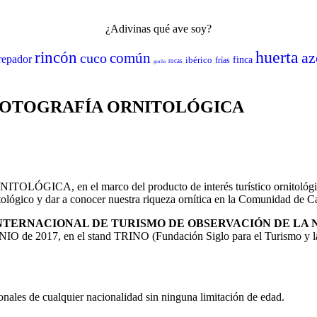
¿Adivinas qué ave soy?
huerta
rincón
az
común
cuco
repador
ibérico
finca
frías
rocas
grulla
 FOTOGRAFÍA ORNITOLÓGICA
 en el marco del producto de interés turístico ornitológico y
tológico y dar a conocer nuestra riqueza ornítica en la Comunidad de Ca
 INTERNACIONAL DE TURISMO DE OBSERVACIÓN DE LA 
de JUNIO de 2017, en el stand TRINO (Fundación Siglo para el Turis
onales de cualquier nacionalidad sin ninguna limitación de edad.