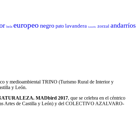
europeo
or
andarríos
negro
lavandera
pato
zorzal
lucía
herrerillo
 medioambiental TRINO (Turismo Rural de Interior y
stilla y León.
NATURALEZA. MADbird 2017
, que se celebra en el céntrico
mo y las Artes de Castilla y León) y del COLECTIVO AZALVARO-