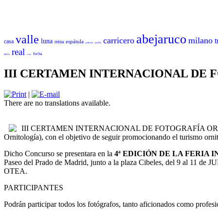
abejaruco
valle
carricero
milano
t
luna
casa
espátula
reina
paloma
perdiz
real
focha
mito
sisón
III CERTAMEN INTERNACIONAL DE
|
There are no translations available.
III CERTAMEN INTERNACIONAL DE FOTOGRAFÍA ORNITOLÓGICA,
Ornitología), con el objetivo de seguir promocionando el turismo orni
Dicho Concurso se presentara en la
4ª EDICIÓN DE LA FERIA
Paseo del Prado de Madrid, junto a la plaza Cibeles, del 9 al 11 
OTEA.
PARTICIPANTES
Podrán participar todos los fotógrafos, tanto aficionados como profesi