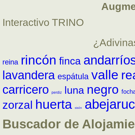
Augme
Interactivo TRINO
¿Adivina
rincón
andarrío
finca
reina
valle
re
lavandera
espátula
negro
carricero
luna
foch
perdiz
abejaru
huerta
zorzal
sisón
Buscador de Alojamie