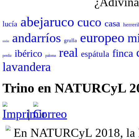
¿Adivina
abejaruco
cuco
casa
lucía
herreri
europeo
andarríos
mi
grulla
sisón
real
finca
ibérico
espátula
perdiz
paloma
lavandera
Trino en NATURCyL 2
|
En NATURCyL 2018, la I 