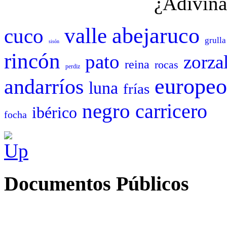
¿Adivina
abejaruco
valle
cuco
grulla
sisón
rincón
pato
zorza
reina
rocas
perdiz
europeo
andarríos
luna
frías
negro
carricero
ibérico
focha
Documentos Públicos