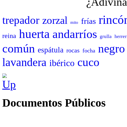
¿Adivina
rincó
trepador
zorzal
frías
mito
huerta
andarríos
reina
grulla
herrer
común
negro
espátula
rocas
focha
cuco
lavandera
ibérico
Documentos Públicos