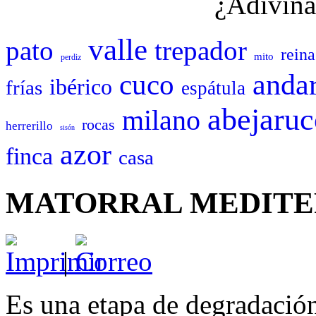
¿Adivina
valle
pato
trepador
reina
mito
perdiz
cuco
andar
ibérico
frías
espátula
abejaruc
milano
rocas
herrerillo
sisón
azor
finca
casa
MATORRAL MEDIT
|
Es una etapa de degradación