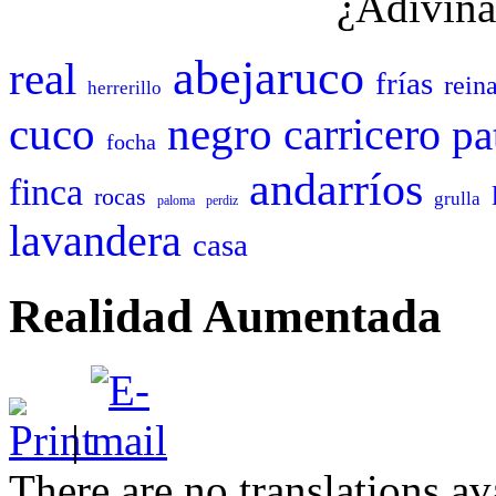
¿Adivina
abejaruco
real
frías
rein
herrerillo
cuco
negro
carricero
pa
focha
andarríos
finca
rocas
grulla
paloma
perdiz
lavandera
casa
Realidad Aumentada
|
There are no translations av