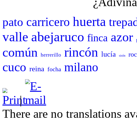
¿Adivina
huerta
carricero
pato
trepa
abejaruco
valle
azor
finca
rincón
común
lucía
ro
herrerillo
sisón
cuco
milano
reina
focha
|
There are no translations av