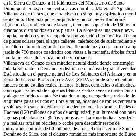
en la Sierra de Carazo, a 11 kilómetros del Monasterio de Santo
Domingo de Silos, se encuentra la casa rural La Morera de Agustina,
Villanueva de Carazo, que envuelve a un singular y espléndido moral
centenario. Diseñada por el arquitecto y pintor Javier Bartolomé
siguiendo la arquitectura de la zona, tiene una superficie de 180 metr
cuadrados distribuidos en dos plantas. La Morera es una casa nueva,
amplia, luminosa y muy acogedora con vocación bioclimática. Dispo
de placas solares para el agua caliente, calefacción de suelo radiante 
un cálido entorno interior de madera, lleno de luz y color, con un amp
jardín de 700 metros cuadrados con vistas a la montaña, árboles frutal
huerta, muebles de terraza, porche y barbacoa.
Villanueva de Carazo es un mirador natural desde donde contemplar
toda la Sierra de la Demanda y disfrutar en un área de gran diversidad
Está situada en el parque natural de Los Sabinares del Arlanza y en u
Zona de Especial Protección de Aves (ZEPA), donde se encuentran
rapaces como águilas reales, milanos, buitres, cernícalos o alimoches,
como gran variedad de cigüeñas blancas y otras aves de menor tama
y alegre colorido y canto. Se trata de un lugar acogedor y rodeado de
singulares paisajes ricos en flora y fauna, bosques de robles centenari
y sabinas. En sus alrededores se pueden conocer los árboles fósiles d
Hacinas (120 millones de años de antigüedad) y su humedal con nue
lagunas pobladas de cigüeñas y otras aves. La zona invita al senderi
y a realizar rutas en bicicleta o coche para descubrir restos de
dinosaurios con más de 60 millones de años, el monasterio de Santo
Domingo de Silos, con el claustro románico más importante de Euro