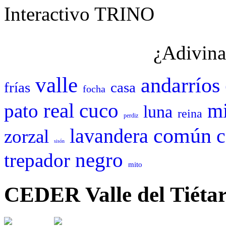
Interactivo TRINO
¿Adivina
valle
andarríos
frías
casa
focha
cuco
real
mi
pato
luna
reina
perdiz
común
c
lavandera
zorzal
sisón
negro
trepador
mito
CEDER Valle del Tiéta