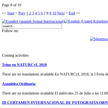
Page 8 of 10
<<
Start
<
Prev
1
2
3
4
5
6
7
8
9
10
Next
>
End
>>
Follow on:
Coming activities
Trino en NATURCyL 2018
There are no translations available.En NATURCyL 2018, la I Feria 
Asamblea Ordinaria
There are no translations available.El miércoles 25 de Julio a las 11:
III CERTAMEN INTERNACIONAL DE FOTOGRAFÍA OR