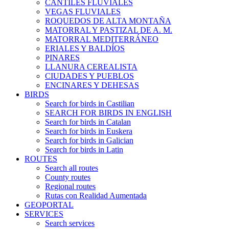
CANTILES FLUVIALES
VEGAS FLUVIALES
ROQUEDOS DE ALTA MONTAÑA
MATORRAL Y PASTIZAL DE A. M.
MATORRAL MEDITERRÁNEO
ERIALES Y BALDÍOS
PINARES
LLANURA CEREALISTA
CIUDADES Y PUEBLOS
ENCINARES Y DEHESAS
BIRDS
Search for birds in Castilian
SEARCH FOR BIRDS IN ENGLISH
Search for birds in Catalan
Search for birds in Euskera
Search for birds in Galician
Search for birds in Latin
ROUTES
Search all routes
County routes
Regional routes
Rutas con Realidad Aumentada
GEOPORTAL
SERVICES
Search services