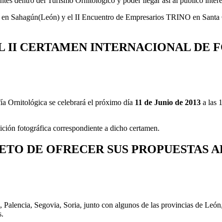
antes dentro del Turismo Ornitológico y poder llegar así al publico inter
en Sahagún(León) y el II Encuentro de Empresarios TRINO en Santa Cr
L II CERTAMEN INTERNACIONAL DE
ía Ornitológica se celebrará el próximo día
11 de Junio de 2013
a las 
sición fotográfica correspondiente a dicho certamen.
ETO DE OFRECER SUS PROPUESTAS A
 Palencia, Segovia, Soria, junto con algunos de las provincias de Leó
s.