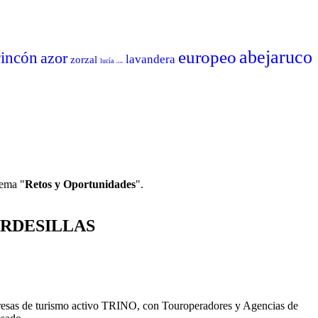
abejaruco
europeo
rincón
azor
lavandera
zorzal
lucía
sisón
lema "
Retos y Oportunidades
".
RDESILLAS
presas de turismo activo TRINO, con Touroperadores y Agencias de