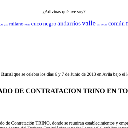
¿Adivinas qué ave soy?
valle
andarríos
común
cuco
negro
milano
ico
reina
rocas
mito
perdiz
o Rural
que se celebra los días 6 y 7 de Junio de 2013 en Avila bajo el 
DO DE CONTRATACION TRINO EN TO
cado de Contratación TRINO, donde se reuniran establecimientos y em