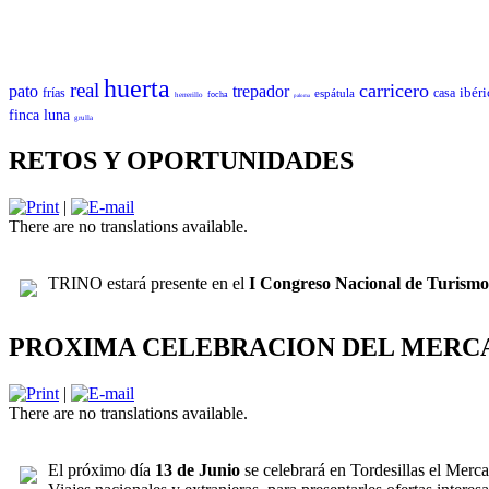
huerta
real
carricero
pato
trepador
ibér
frías
casa
espátula
focha
herrerillo
paloma
finca
luna
grulla
RETOS Y OPORTUNIDADES
|
There are no translations available.
TRINO estará presente en el
I Congreso Nacional de Turism
PROXIMA CELEBRACION DEL MERCA
|
There are no translations available.
El próximo día
13 de Junio
se celebrará en Tordesillas el Mer