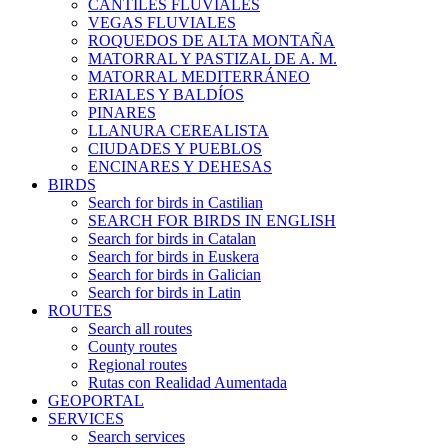
CANTILES FLUVIALES
VEGAS FLUVIALES
ROQUEDOS DE ALTA MONTAÑA
MATORRAL Y PASTIZAL DE A. M.
MATORRAL MEDITERRÁNEO
ERIALES Y BALDÍOS
PINARES
LLANURA CEREALISTA
CIUDADES Y PUEBLOS
ENCINARES Y DEHESAS
BIRDS
Search for birds in Castilian
SEARCH FOR BIRDS IN ENGLISH
Search for birds in Catalan
Search for birds in Euskera
Search for birds in Galician
Search for birds in Latin
ROUTES
Search all routes
County routes
Regional routes
Rutas con Realidad Aumentada
GEOPORTAL
SERVICES
Search services