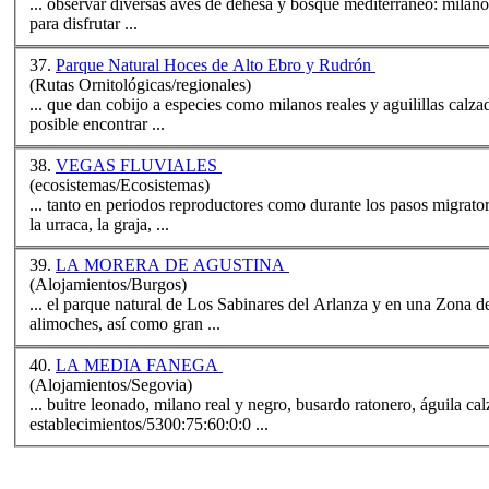
... observar diversas aves de dehesa y bosque mediterráneo:
milano
para disfrutar ...
37.
Parque Natural Hoces de Alto Ebro y Rudrón
(Rutas Ornitológicas/regionales)
... que dan cobijo a especies como
milano
s reales y aguilillas calz
posible encontrar ...
38.
VEGAS FLUVIALES
(ecosistemas/Ecosistemas)
la urraca, la graja, ...
39.
LA MORERA DE AGUSTINA
(Alojamientos/Burgos)
... el parque natural de Los Sabinares del Arlanza y en una Zona 
alimoches, así como gran ...
40.
LA MEDIA FANEGA
(Alojamientos/Segovia)
... buitre leonado,
milano
real y negro, busardo ratonero, águila c
establecimientos/5300:75:60:0:0 ...