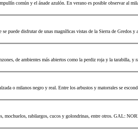
l zampullín común y el ánade azulón. En verano es posible observar al
mil
de se puede disfrutar de unas magníficas vistas de la Sierra de Gredos y 
nzones, de ambientes más abiertos como la perdiz roja y la tarabilla, y
calzada o
milano
s negro y real. Entre los arbustos y matorrales se escon
o
s, mochuelos, rabilargos, cucos y golondrinas, entre otros. G