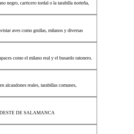
ano
negro, carricero tordal o la tarabilla norteña,
avistar aves como grullas,
milano
s y diversas
 rapaces como el
milano
real y el busardo ratonero.
den alcaudones reales, tarabillas comunes,
AL: NORDESTE DE SALAMANCA