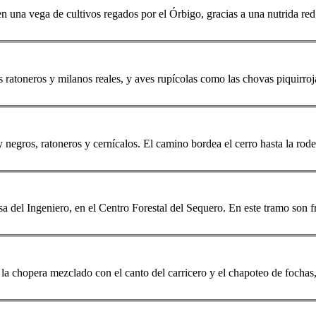
se en una vega de cultivos regados por el Órbigo, gracias a una nutrida re
os ratoneros y
milano
s reales, y aves rupícolas como las chovas piquirroj
 y negros, ratoneros y cernícalos. El camino bordea el cerro hasta la rod
Casa del Ingeniero, en el Centro Forestal del Sequero. En este tramo son
 la chopera mezclado con el canto del carricero y el chapoteo de fochas, 