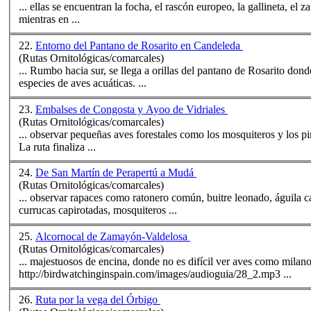
... ellas se encuentran la focha, el rascón europeo, la gallineta, e
mientras en ...
22.
Entorno del Pantano de Rosarito en Candeleda
(Rutas Ornitológicas/comarcales)
... Rumbo hacia sur, se llega a orillas del pantano de Rosarito don
especies de aves acuáticas. ...
23.
Embalses de Congosta y Ayoo de Vidriales
(Rutas Ornitológicas/comarcales)
... observar pequeñas aves forestales como los mosquiteros y los pi
La ruta finaliza ...
24.
De San Martín de Perapertú a Mudá
(Rutas Ornitológicas/comarcales)
... observar rapaces como ratonero común, buitre leonado, águila 
currucas capirotadas, mosquiteros ...
25.
Alcornocal de Zamayón-Valdelosa
(Rutas Ornitológicas/comarcales)
... majestuosos de encina, donde no es difícil ver aves como
milan
http://birdwatchinginspain.com/images/audioguia/28_2.mp3 ...
26.
Ruta por la vega del Órbigo