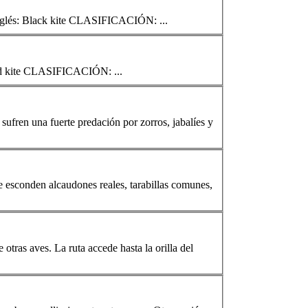
negro Milvus migrans Catalán: Milà negre Gallego: Millafre negro Euskera: Miru beltza Inglés: Black kite CLASIFICACIÓN: ...
real Milvus milvus Catalán: Milà reial Gallego: Millafre real Euskera: Miru gorria Inglés: Red kite CLASIFICACIÓN: ...
sufren una fuerte predación por zorros, jabalíes y
se esconden alcaudones reales, tarabillas comunes,
 otras aves. La ruta accede hasta la orilla del