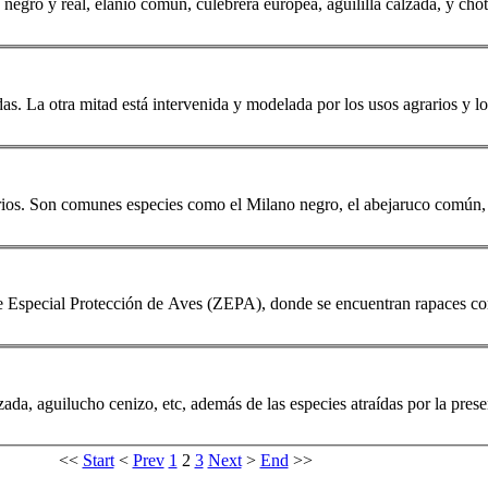
negro y real, elanio común, culebrera europea, aguililla calzada, y chotacabras 
adas. La otra mitad está intervenida y modelada por los usos agrarios y lo
... tanto en periodos reproductores como durante los pasos migratorios. Son comunes especies como el
Milano
negro, el abejaruco común, la bisbita común, la lavandera boyera, el b
de Especial Protección de Aves (ZEPA), donde se encuentran rapaces co
alzada, aguilucho cenizo, etc, además de las especies atraídas por la
<<
Start
<
Prev
1
2
3
Next
>
End
>>