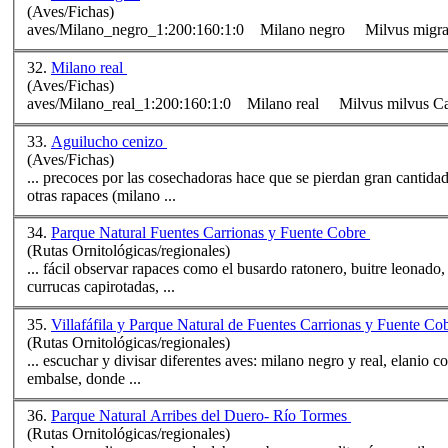
(Aves/Fichas)
aves/
Milano
_negro_1:200:160:1:0
Milano
32.
Milano real
(Aves/Fichas)
aves/
Milano
_real_1:200:160:1:0
Milano
33.
Aguilucho cenizo
(Aves/Fichas)
... precoces por las cosechadoras hace que se pierdan gran cantidad
otras rapaces (
milano
...
34.
Parque Natural Fuentes Carrionas y Fuente Cobre
(Rutas Ornitológicas/regionales)
... fácil observar rapaces como el busardo ratonero, buitre leonado
currucas capirotadas, ...
35.
Villafáfila y Parque Natural de Fuentes Carrionas y Fuente Co
(Rutas Ornitológicas/regionales)
... escuchar y divisar diferentes aves:
milano
negro y real, elanio co
embalse, donde ...
36.
Parque Natural Arribes del Duero- Río Tormes
(Rutas Ornitológicas/regionales)