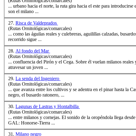
(Rutas Ornitológicas/comarcales)
... urbano hacia el norte, la ruta gira hacia el este para introducir
son el
milano
...
27.
Risca de Valdeprados
(Rutas Ornitológicas/comarcales)
... como las águilas reales y culebreras, aguilillas calzadas, busard
recorrido sigue ...
28.
Al fondo del Mar
(Rutas Ornitológicas/comarcales)
... confluencia del Pirón y el Cega. Sobre él vuelan
milano
s reales
atravesar un joven ...
29.
La senda del Ingeniero
(Rutas Ornitológicas/comarcales)
... que avanza entre los cultivos y se adentra en el pinar hasta la 
negro, el busardo ratonero, ...
30.
Lagunas de Lastras y Hontalbilla
(Rutas Ornitológicas/comarcales)
... entre
milano
s y cornejas. El sonido de la oropéndola llega desde
GAL: Honorse-Tierra ...
31.
Milano negro