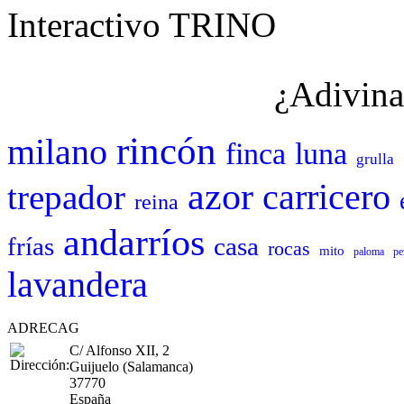
Interactivo TRINO
¿Adivina
rincón
milano
finca
luna
grulla
azor
carricero
trepador
reina
andarríos
frías
casa
rocas
mito
paloma
pe
lavandera
ADRECAG
C/ Alfonso XII, 2
Guijuelo (Salamanca)
37770
España