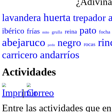
¿Adivina
huerta
lavandera
trepador
pato
ibérico
frías
reina
focha
grulla
mito
abejaruco
rin
negro
rocas
perdiz
andarríos
carricero
Actividades
|
Entre las actividades que e